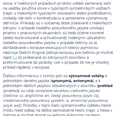
slova. V niektorých prípadoch je tento oddiel zameraný skôr
na ukážky použitia slova v typických syntaktických väzbách
(napr. s niekoľkými typickými slovesami alebo predložkami),
inokedy ide skôr o konkretizáciu a spresnenie významovej
definície. Príklady sú v súčasnej dobe získavané z niekoľkých
zdrojov: v prípade českého posunkového jazyka vznikajú
priamo v pracovných skupinách, sú teda účelne tvorené
(alebo kontrolované a schvaľované) rodenými užívateľmi
českého posunkového jazyka; v prípade češtiny sú a)
dohľadávané v korpuse existujúcich textov pomocou
nástroja Sketch Engine (zdroje korpusu pre češtinu je možné
nájsť
tu
; b) preberané zo zdrojových slovníkov a
preformulované do podoby viet v prípade, že nie je vhodný
príklad nájdený v korpuse.
Ďalšou informáciou v tomto poli sú
významové vzťahy
k
jednotkám daného jazyka (
synonymá, antonymá
) a k
jednotkám ďalších jazykov obsiahnutých v slovníku (
preklad
(preklady sú vždy označené skratkou cieľového jazyka
(čeština: cz, angličtina: en, český posunkový jazyk: čzj,
medzinárodný posunkový systém: is, americký posunkový
jazyk: asl))
. Položky v tejto časti významového oddielu hesla
môžu niesť odkaz na ďalšie samostatné heslo (napr. z hesla v
češtine je možné dostať sa jedným kliknutím na heslo