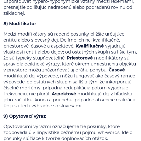
usporadúvať hypero-hyponymické vzťahy medzi lexémami,
presnejšie odlišujúc nadradenú alebo podradenú rovinu od
základnej.
8) Modifikátor
Medzi modifikátory sú radené posunky bližšie určujúce
entitu alebo slovesný dej. Delíme ich na: kvalifikačné,
priestorové, časové a aspektové.
Kvalifikačné
vyjadrujú
vlastnosti entít alebo dejov; od ostatných skupín sa líšia tým,
že sú typicky stupňovateľné.
Priestorové
modifikátory sú
spravidla deiktické výrazy, ktoré okrem umiestnenia objektu
v priestore môžu znázorňovať aj dráhu pohybu.
Časové
modifikujú dej výpovede, môžu fungovať ako časový rámec
výpovede; od ostatných skupín sa líšia tým, že inkorporujú
číselné morfémy; prípadná reduplikácia potom vyjadruje
frekvenciu, nie plurál.
Aspektové
modifikujú dej z hľadiska
jeho začiatku, konca a priebehu, prípadne absencie realizácie.
Poja sa teda výhradne so slovesami.
9) Opytovací výraz
Opytovacími výrazmi označujeme tie posunky, ktoré
zodpovedajú v lingvistike bežnému pojmu wh-words. Ide o
posunky slúžiace k tvorbe doplňovacích otázok.