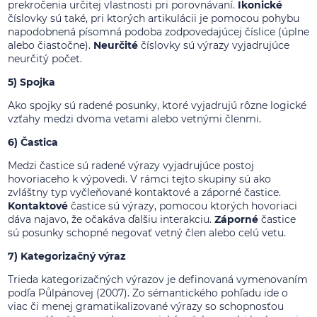
prekročenia určitej vlastnosti pri porovnávaní.
Ikonické
číslovky sú také, pri ktorých artikulácii je pomocou pohybu
napodobnená písomná podoba zodpovedajúcej číslice (úplne
alebo čiastočne).
Neurčité
číslovky sú výrazy vyjadrujúce
neurčitý počet.
5) Spojka
Ako spojky sú radené posunky, ktoré vyjadrujú rôzne logické
vzťahy medzi dvoma vetami alebo vetnými členmi.
6) Častica
Medzi častice sú radené výrazy vyjadrujúce postoj
hovoriaceho k výpovedi. V rámci tejto skupiny sú ako
zvláštny typ vyčleňované kontaktové a záporné častice.
Kontaktové
častice sú výrazy, pomocou ktorých hovoriaci
dáva najavo, že očakáva ďalšiu interakciu.
Záporné
častice
sú posunky schopné negovať vetný člen alebo celú vetu.
7) Kategorizačný výraz
Trieda kategorizačných výrazov je definovaná vymenovaním
podľa Půlpánovej (2007). Zo sémantického pohľadu ide o
viac či menej gramatikalizované výrazy so schopnosťou