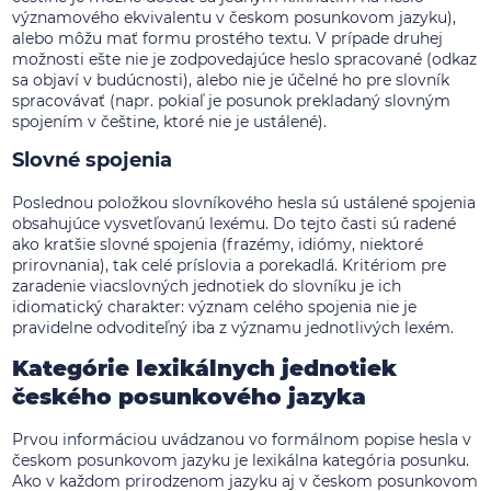
významového ekvivalentu v českom posunkovom jazyku),
alebo môžu mať formu prostého textu. V prípade druhej
možnosti ešte nie je zodpovedajúce heslo spracované (odkaz
sa objaví v budúcnosti), alebo nie je účelné ho pre slovník
spracovávať (napr. pokiaľ je posunok prekladaný slovným
spojením v češtine, ktoré nie je ustálené).
Slovné spojenia
Poslednou položkou slovníkového hesla sú ustálené spojenia
obsahujúce vysvetľovanú lexému. Do tejto časti sú radené
ako kratšie slovné spojenia (frazémy, idiómy, niektoré
prirovnania), tak celé príslovia a porekadlá. Kritériom pre
zaradenie viacslovných jednotiek do slovníku je ich
idiomatický charakter: význam celého spojenia nie je
pravidelne odvoditeľný iba z významu jednotlivých lexém.
Kategórie lexikálnych jednotiek
českého posunkového jazyka
Prvou informáciou uvádzanou vo formálnom popise hesla v
českom posunkovom jazyku je lexikálna kategória posunku.
Ako v každom prirodzenom jazyku aj v českom posunkovom