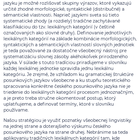
jazyku je možné rozlišovať skupiny výrazov, ktoré vykazujú
určité zhodné morfologické, syntaktické (distribučné) a
sémantické vlastnosti. Naprieč jazykmi sveta sú tieto
systematické zhody (a rozdiely) tradične zachytávané
klasifikáciou do tzv. lexikálnych kategórií (v češtině
označovaných ako slovné druhy). Definovanie jednotlivých
lexikálnych kategórií na základe kombinácie morfologických,
syntaktických a sémantických vlastností slovných jednotiek
je teda považované za dostatočne všeobecný nástroj pre
systematizáciu slovnej zásoby akéhokoľvek prirodzeného
jazyka. V súlade s touto tradíciou priraďujeme v slovníku
každej lexikálnej jednotke spravidla jednu lexikálnu
kategóriu. Je zrejmé, že vzhľadom ku gramatickej štruktúre
posunkových jazykov všeobecne a ku stupňu teoretického
spracovania konkrétne českého posunkového jazyka nie je
triedenie do lexikálnych kategórií procesom jednoznačným,
a je preto treba stručne okomentovať postup, ktorý
uplatňujeme, a definovať termíny, ktoré v slovníku
používame.
Našou stratégiou je využiť poznatky všeobecnej lingvistiky
na jednej strane a doterajšieho výskumu českého
posunkového jazyka na strane druhej. Nebránime sa teda
aplikovaniu tradičných lexikálnych kategórií tam, kde