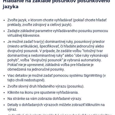
Hľadanie na základe posunkov posunkového
jazyka
Zvoľte jazyk, v ktorom chcete vyhľadávať (pokiaľ chcete hľadať
preklady, zvoľte zdrojový a cieľový jazyk).
Zadajte základné parametre vyhľadávaného posunku pomocou
virtuálnej klávesnice.
Je možné zadať tvar(y) dominantnej ruky, posunkový priestor
(miesto artikulácie), špecifikovať, či hľadáte jednoručný alebo
dvojručný posunok. V prípade, že zadáte voľbu “totožný tvar
dominantnej a nedominantnej ruky” alebo “obe ruky vykonávajú
pohyb”, voľba “dvojručný posunok” je vybraná automaticky.
Pokiaľ nie je upresnené, základná voľba pre hľadanie je
obmedzená na jednoručné posunky.
Viac detailov je možné zadať pomocou systému SignWriting (v
tejto chvíli nedostupné).
Zvoľte slovný druh hľadaného výrazu (posunku).
Kliknite na ikonu pre spustenie vyhľadávania.
Na stránke sa vám zobrazia dohľadané výrazy.
Detaily o dohľadaných výrazoch môžete zobraziť kliknutím na
výraz.