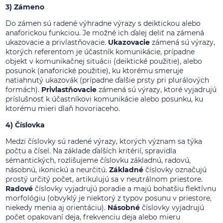
3) Zámeno
Do zámen sú radené výhradne výrazy s deiktickou alebo
anaforickou funkciou. Je možné ich ďalej deliť na zámená
ukazovacie a privlastňovacie.
Ukazovacie
zámená sú výrazy,
ktorých referentom je účastník komunikácie, prípadne
objekt v komunikačnej situácii (deiktické použitie), alebo
posunok (anaforické použitie), ku ktorému smeruje
natiahnutý ukazovák (prípadne ďalšie prsty pri plurálových
formách).
Privlastňovacie
zámená sú výrazy, ktoré vyjadrujú
príslušnosť k účastníkovi komunikácie alebo posunku, ku
ktorému mieri dlaň hovoriaceho.
4) Číslovka
Medzi číslovky sú radené výrazy, ktorých význam sa týka
počtu a čísel. Na základe ďalších kritérií, spravidla
sémantických, rozlišujeme číslovku základnú, radovú,
násobnú, ikonickú a neurčitú.
Základné
číslovky označujú
prostý určitý počet, artikulujú sa v neutrálnom priestore.
Radové
číslovky vyjadrujú poradie a majú bohatšiu flektívnu
morfológiu (obvyklý je niektorý z typov posunu v priestore,
niekedy menia aj orientáciu).
Násobné
číslovky vyjadrujú
počet opakovaní deja, frekvenciu deja alebo mieru