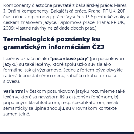
Komponenty čiastočne prevzaté z bakalárskej práce: Mareš,
J. Orální komponenty. Bakalářská práce. Praha: FF UK, 2011,
čiastočne z diplomovej práce: Vysuček, P. Specifické znaky v
českém znakovém jazyce. Diplomová práce. Praha: FF UK,
2009; vlastné návrhy na základe oboch prác.)
Terminologické poznámky ku
gramatickým informáciám ČZJ
Lexémy označené ako "
posunkové páry
" (pri posunkovom
jazyku) sú také lexémy, ktoré spolu úzko súvisia ako
formálne, tak aj významovo. Jedna z foriem býva obvykle
radená k podstatnému menu, zatiaľ čo druhá forma ku
slovesu.
Variantmi
v českom posunkovom jazyku rozumieme také
lexémy, ktoré sa navzájom líšia a) jedným fonémom, b)
pripojeným klasifikátorom, resp. špecifikátorom, avšak
sémanticky sa úplne zhodujú, sú v rovnakom kontexte
zameniteľné.