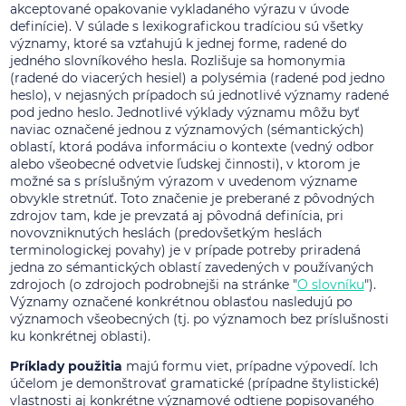
akceptované opakovanie vykladaného výrazu v úvode
definície). V súlade s lexikografickou tradíciou sú všetky
významy, ktoré sa vzťahujú k jednej forme, radené do
jedného slovníkového hesla. Rozlišuje sa homonymia
(radené do viacerých hesiel) a polysémia (radené pod jedno
heslo), v nejasných prípadoch sú jednotlivé významy radené
pod jedno heslo. Jednotlivé výklady významu môžu byť
naviac označené jednou z významových (sémantických)
oblastí, ktorá podáva informáciu o kontexte (vedný odbor
alebo všeobecné odvetvie ľudskej činnosti), v ktorom je
možné sa s príslušným výrazom v uvedenom význame
obvykle stretnúť. Toto značenie je preberané z pôvodných
zdrojov tam, kde je prevzatá aj pôvodná definícia, pri
novovzniknutých heslách (predovšetkým heslách
terminologickej povahy) je v prípade potreby priradená
jedna zo sémantických oblastí zavedených v používaných
zdrojoch (o zdrojoch podrobnejši na stránke "
O slovníku
").
Významy označené konkrétnou oblasťou nasledujú po
významoch všeobecných (tj. po významoch bez príslušnosti
ku konkrétnej oblasti).
Príklady použitia
majú formu viet, prípadne výpovedí. Ich
účelom je demonštrovať gramatické (prípadne štylistické)
vlastnosti aj konkrétne významové odtiene popisovaného