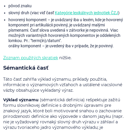
pôvod znaku
slovný druh (viac viď časť
Kategórie lexikálnych jednotiek ČZJ
)
hovorený komponent – je uvádzaný iba u lexém, kde je hovorený
komponent pri artikulácii povinný, je uvádzaný malými
písmenami. Časť slova uvedená v zátvorke je nepovinná. Viac
možných variantných hovorených komponentov je oddelených
lomkou. Pr.: "term(ín)/datum".
orálny komponent – je uvedený iba v prípade, že je povinný.
Zoznam použitých skratiek
nižšie.
Sémantická časť
Táto časť zahŕňa výklad významu, príklady použitia,
informácie o významových vzťahoch a ustálené viacslovné
väzby obsahujúce vykladaný výraz.
Výklad významu
(sémantická definícia) rešpektuje zažitú
formu slovníkovej definície s drobnými úpravami pre
znakový jazyk, ktoré boli motivované snahou o zachovanie
prirodzenosti definície ako výpovede v danom jazyku (napr.
nie je vyžadovaný rovnaký slovný druh výrazu v záhlaví a
výrazu tvoriaceho jadro významového výkladu; je