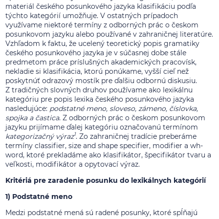
materiál českého posunkového jazyka klasifikáciu podľa
týchto kategórií umožňuje. V ostatných prípadoch
využívame niektoré termíny z odborných prác o českom
posunkovom jazyku alebo používané v zahraničnej literatúre.
Vzhľadom k faktu, že ucelený teoretický popis gramatiky
českého posunkového jazyka je v súčasnej dobe stále
predmetom práce príslušných akademických pracovísk,
nekladie si klasifikácia, ktorú ponúkame, vyšší cieľ než
poskytnúť odrazový mostík pre ďalšiu odbornú diskusiu.
Z tradičných slovných druhov používame ako lexikálnu
kategóriu pre popis lexika českého posunkového jazyka
nasledujúce:
podstatné meno, sloveso, zámeno, číslovka,
spojka a častica
. Z odborných prác o českom posunkovom
jazyku prijímame ďalej kategóriu označovanú termínom
1
kategorizačný výraz
. Zo zahraničnej tradície preberáme
termíny classifier, size and shape specifier, modifier a wh-
word, ktoré prekladáme ako klasifikátor, špecifikátor tvaru a
veľkosti, modifikátor a opytovací výraz.
Kritériá pre zaradenie posunku do lexikálnych kategórií
1) Podstatné meno
Medzi podstatné mená sú radené posunky, ktoré spĺňajú