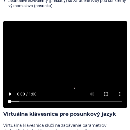
Jednotlivé ekvivalenty (preklady) sú zaradené vždy pod konkrétny
význam slova (posunku).
Virtuálna klávesnica pre posunkový jazyk
Virtuálna klávesnica slúži na zadávanie parametrov