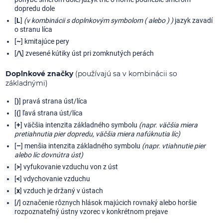
dopredu dole
[
L
]
(v kombinácii s doplnkovým symbolom ( alebo ) )
jazyk zavadí
o stranu líca
[
~
] kmitajúce pery
[
/\
] zvesené kútiky úst pri zomknutých perách
Doplnkové značky
(používajú sa v kombinácii so
základnými)
[
)
] pravá strana úst/líca
[
(
] ľavá strana úst/líca
[
+
] väčšia intenzita základného symbolu
(napr. väčšia miera
pretiahnutia pier dopredu, väčšia miera nafúknutia líc)
[
–
] menšia intenzita základného symbolu
(napr. vtiahnutie pier
alebo líc dovnútra úst)
[
>
] vyfukovanie vzduchu von z úst
[
<
] vdychovanie vzduchu
[
x
] vzduch je držaný v ústach
[
/
] označenie rôznych hlások majúcich rovnaký alebo horšie
rozpoznateľný ústny vzorec v konkrétnom prejave