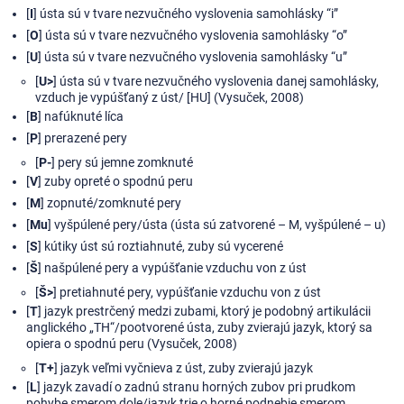
[
I
] ústa sú v tvare nezvučného vyslovenia samohlásky “i”
[
O
] ústa sú v tvare nezvučného vyslovenia samohlásky “o”
[
U
] ústa sú v tvare nezvučného vyslovenia samohlásky “u”
[
U>
] ústa sú v tvare nezvučného vyslovenia danej samohlásky,
vzduch je vypúšťaný z úst/ [HU] (Vysuček, 2008)
[
B
] nafúknuté líca
[
P
] prerazené pery
[
P-
] pery sú jemne zomknuté
[
V
] zuby opreté o spodnú peru
[
M
] zopnuté/zomknuté pery
[
Mu
] vyšpúlené pery/ústa (ústa sú zatvorené – M, vyšpúlené – u)
[
S
] kútiky úst sú roztiahnuté, zuby sú vycerené
[
Š
] našpúlené pery a vypúšťanie vzduchu von z úst
[
Š>
] pretiahnuté pery, vypúšťanie vzduchu von z úst
[
T
] jazyk prestrčený medzi zubami, ktorý je podobný artikulácii
anglického „TH“/pootvorené ústa, zuby zvierajú jazyk, ktorý sa
opiera o spodnú peru (Vysuček, 2008)
[
T+
] jazyk veľmi vyčnieva z úst, zuby zvierajú jazyk
[
L
] jazyk zavadí o zadnú stranu horných zubov pri prudkom
pohybe smerom dole/jazyk trie o horné podnebie smerom