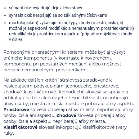
sémantické: vyjadrujú deje alebo stavy
syntaktické: nespájajú sa so základnými číslovkami
morfologické: i) vykazujú rôzne typy zhody (miesto, číslo); ii)
možná je aspektová modifikácia nemanuálnymi prostriedkami; iii)
reduplikácia je prostriedkom aspektu (prípadne objektovej zhody
v čísle)
Pomocnými orientačnými kritériami môže byť aj výskyt
orálneho komponentu (v kontraste k hovorenému
komponentu pri podstatných menách) alebo možnosť
negácie nemanuálnymi prostriedkami.
Na základe ďalších kritérií sú slovesá zaraďované k
nasledujúcim podskupinám: jednoduché, priestorové,
zhodové, klasifikátorové. Jednoduché slovesá sa spravidla
artikulujú na tele alebo v jeho tesnej blízkosti, nepriberajú
afixy osoby, miesta ani čísla, niektoré priberajú afixy aspektu.
Priestorové
slovesá priberajú afixy miesta, nepriberajú afixy
osoby, čísla ani aspektu.
Zhodové
slovesá priberajú afixy
osoby, čísla a aspektu, nepriberajú afixy miesta.
Klasifikátorové
slovesá inkorporujú klasifikátorové tvary
ruky.