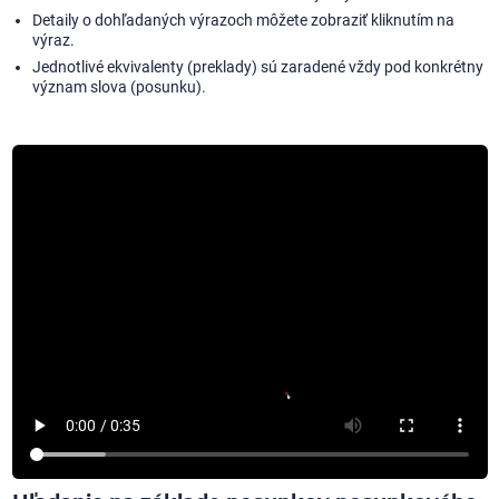
Detaily o dohľadaných výrazoch môžete zobraziť kliknutím na
výraz.
Jednotlivé ekvivalenty (preklady) sú zaradené vždy pod konkrétny
význam slova (posunku).