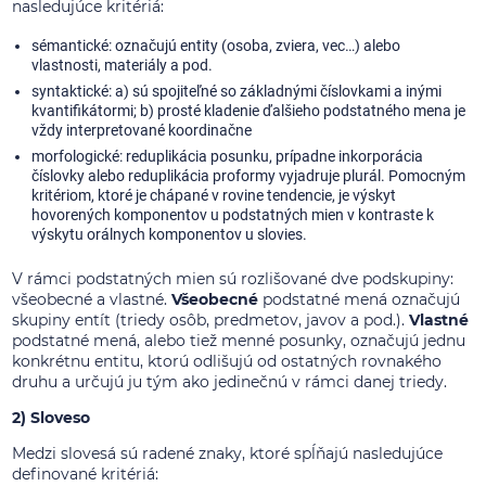
nasledujúce kritériá:
sémantické: označujú entity (osoba, zviera, vec…) alebo
vlastnosti, materiály a pod.
syntaktické: a) sú spojiteľné so základnými číslovkami a inými
kvantifikátormi; b) prosté kladenie ďalšieho podstatného mena je
vždy interpretované koordinačne
morfologické: reduplikácia posunku, prípadne inkorporácia
číslovky alebo reduplikácia proformy vyjadruje plurál. Pomocným
kritériom, ktoré je chápané v rovine tendencie, je výskyt
hovorených komponentov u podstatných mien v kontraste k
výskytu orálnych komponentov u slovies.
V rámci podstatných mien sú rozlišované dve podskupiny:
všeobecné a vlastné.
Všeobecné
podstatné mená označujú
skupiny entít (triedy osôb, predmetov, javov a pod.).
Vlastné
podstatné mená, alebo tiež menné posunky, označujú jednu
konkrétnu entitu, ktorú odlišujú od ostatných rovnakého
druhu a určujú ju tým ako jedinečnú v rámci danej triedy.
2) Sloveso
Medzi slovesá sú radené znaky, ktoré spĺňajú nasledujúce
definované kritériá: